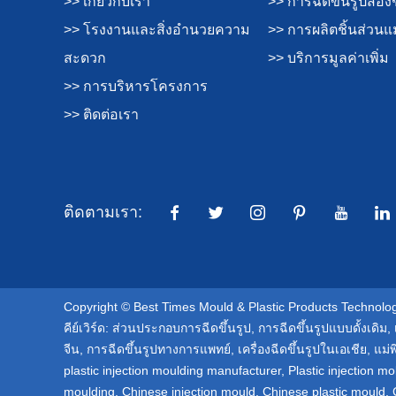
>> เกี่ยวกับเรา
>> การฉีดขึ้นรูปสอง
>> โรงงานและสิ่งอำนวยความ
>> การผลิตชิ้นส่วนแม
สะดวก
>> บริการมูลค่าเพิ่ม
>> การบริหารโครงการ
>> ติดต่อเรา
ติดตามเรา:
Copyright © Best Times Mould & Plastic Products Technology
คีย์เวิร์ด:
ส่วนประกอบการฉีดขึ้นรูป
,
การฉีดขึ้นรูปแบบดั้งเดิม
,
จีน
,
การฉีดขึ้นรูปทางการแพทย์
,
เครื่องฉีดขึ้นรูปในเอเชีย
,
แม่
plastic injection moulding manufacturer
,
Plastic injection mo
moulding
,
Chinese injection mould
,
Chinese plastic mould
,