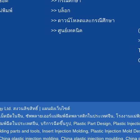
ช็อต
>> กรณีศึกษา
่พิมพ์
>> บล็อก
>> ดาวน์โหลดและกรณีศึกษา
>> ศูนย์เทคนิค
 Ltd. สงวนลิขสิทธิ์ |
แผนผังเว็บไซต์
เม็ดมีดในจีน
,
ซัพพลายเออร์แม่พิมพ์ฉีดพลาสติกในประเทศจีน
,
โรงงานแม่พ
พิมพ์ฉีดในประเทศจีน
,
บริการฉีดขึ้นรูป
,
Plastic Part Design
,
Plastic Injec
lding parts and tools
,
Insert Injection Molding
,
Plastic Injection Mold De
China plastic injection molding
,
China plastic injection moulding
,
China p