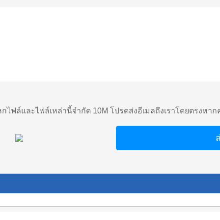
ไฟล์และไฟล์เหล่านี้จำกัด 10M โปรดส่งอีเมลถึงเราโดยตรงหาก