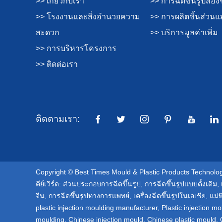
>> เกี่ยวกับเรา
>> การฉีดขึ้นรูปสอง
>> โรงงานและสิ่งอำนวยความ
>> การผลิตชิ้นส่วนแม
สะดวก
>> บริการมูลค่าเพิ่ม
>> การบริหารโครงการ
>> ติดต่อเรา
ติดตามเรา:
Copyright © Best Times Mould & Plastic Products Technology
คีย์เวิร์ด:
ส่วนประกอบการฉีดขึ้นรูป
,
การฉีดขึ้นรูปแบบดั้งเดิม
,
จีน
,
การฉีดขึ้นรูปทางการแพทย์
,
เครื่องฉีดขึ้นรูปในเอเชีย
,
แม่
plastic injection moulding manufacturer
,
Plastic injection mo
moulding
,
Chinese injection mould
,
Chinese plastic mould
,