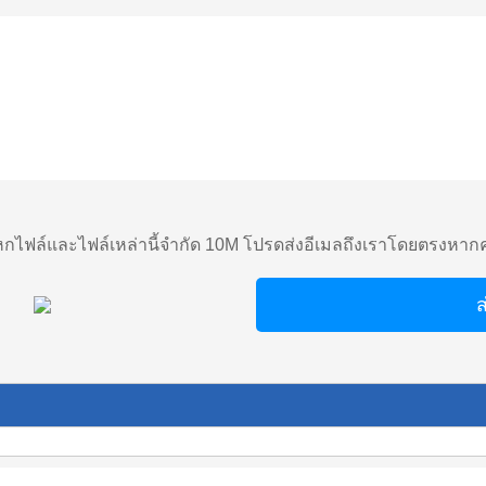
ไฟล์และไฟล์เหล่านี้จำกัด 10M โปรดส่งอีเมลถึงเราโดยตรงหาก