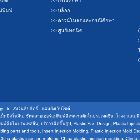
ช็อต
>> กรณีศึกษา
่พิมพ์
>> บล็อก
>> ดาวน์โหลดและกรณีศึกษา
>> ศูนย์เทคนิค
 Ltd. สงวนลิขสิทธิ์ |
แผนผังเว็บไซต์
เม็ดมีดในจีน
,
ซัพพลายเออร์แม่พิมพ์ฉีดพลาสติกในประเทศจีน
,
โรงงานแม่พ
พิมพ์ฉีดในประเทศจีน
,
บริการฉีดขึ้นรูป
,
Plastic Part Design
,
Plastic Injec
lding parts and tools
,
Insert Injection Molding
,
Plastic Injection Mold De
China plastic injection molding
,
China plastic injection moulding
,
China p