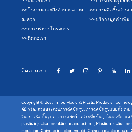
>> เกี่ยวกับเรา
>> การฉีดขึ้นรูปสอง
>> โรงงานและสิ่งอำนวยความ
>> การผลิตชิ้นส่วนแม
สะดวก
>> บริการมูลค่าเพิ่ม
>> การบริหารโครงการ
>> ติดต่อเรา
ติดตามเรา:
Copyright © Best Times Mould & Plastic Products Technology
คีย์เวิร์ด:
ส่วนประกอบการฉีดขึ้นรูป
,
การฉีดขึ้นรูปแบบดั้งเดิม
,
จีน
,
การฉีดขึ้นรูปทางการแพทย์
,
เครื่องฉีดขึ้นรูปในเอเชีย
,
แม่
plastic injection moulding manufacturer
,
Plastic injection mo
moulding
,
Chinese injection mould
,
Chinese plastic mould
,