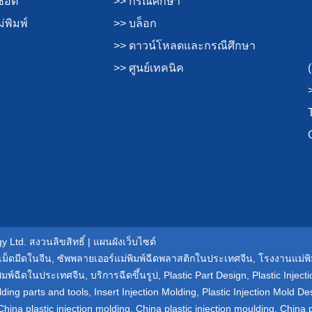
ช็อต
>> กรณีศึกษา
่พิมพ์
>> บล็อก
>> ดาวน์โหลดและกรณีศึกษา
>> ศูนย์เทคนิค
 Ltd. สงวนลิขสิทธิ์ |
แผนผังเว็บไซต์
เม็ดมีดในจีน
,
ซัพพลายเออร์แม่พิมพ์ฉีดพลาสติกในประเทศจีน
,
โรงงานแม่พ
พิมพ์ฉีดในประเทศจีน
,
บริการฉีดขึ้นรูป
,
Plastic Part Design
,
Plastic Injec
lding parts and tools
,
Insert Injection Molding
,
Plastic Injection Mold De
China plastic injection molding
,
China plastic injection moulding
,
China p