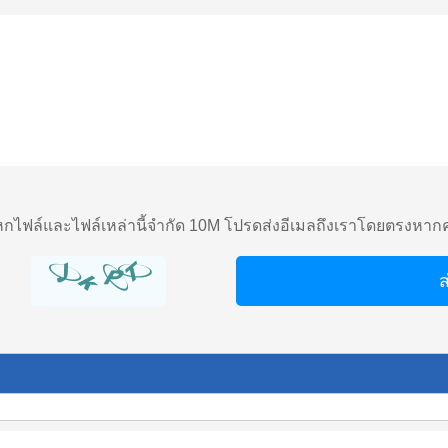
ไฟล์และไฟล์เหล่านี้จำกัด 10M โปรดส่งอีเมลถึงเราโดยตรงหาก