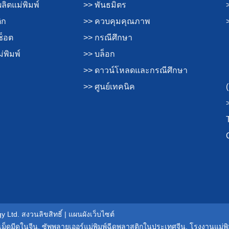
ิตแม่พิมพ์
>> พันธมิตร
ิก
>> ควบคุมคุณภาพ
ช็อต
>> กรณีศึกษา
่พิมพ์
>> บล็อก
>> ดาวน์โหลดและกรณีศึกษา
>> ศูนย์เทคนิค
 Ltd. สงวนลิขสิทธิ์ |
แผนผังเว็บไซต์
เม็ดมีดในจีน
,
ซัพพลายเออร์แม่พิมพ์ฉีดพลาสติกในประเทศจีน
,
โรงงานแม่พ