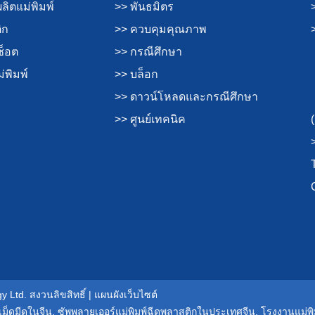
ิตแม่พิมพ์
>> พันธมิตร
ิก
>> ควบคุมคุณภาพ
ช็อต
>> กรณีศึกษา
่พิมพ์
>> บล็อก
>> ดาวน์โหลดและกรณีศึกษา
>> ศูนย์เทคนิค
 Ltd. สงวนลิขสิทธิ์ |
แผนผังเว็บไซต์
เม็ดมีดในจีน
,
ซัพพลายเออร์แม่พิมพ์ฉีดพลาสติกในประเทศจีน
,
โรงงานแม่พ