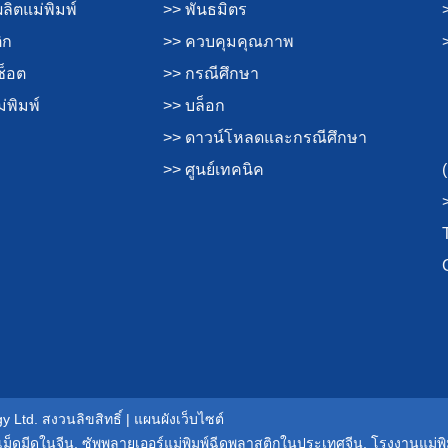
ิตแม่พิมพ์
>> พันธมิตร
ิก
>> ควบคุมคุณภาพ
ช็อต
>> กรณีศึกษา
่พิมพ์
>> บล็อก
>> ดาวน์โหลดและกรณีศึกษา
>> ศูนย์เทคนิค
 Ltd. สงวนลิขสิทธิ์ |
แผนผังเว็บไซต์
เม็ดมีดในจีน
,
ซัพพลายเออร์แม่พิมพ์ฉีดพลาสติกในประเทศจีน
,
โรงงานแม่พ