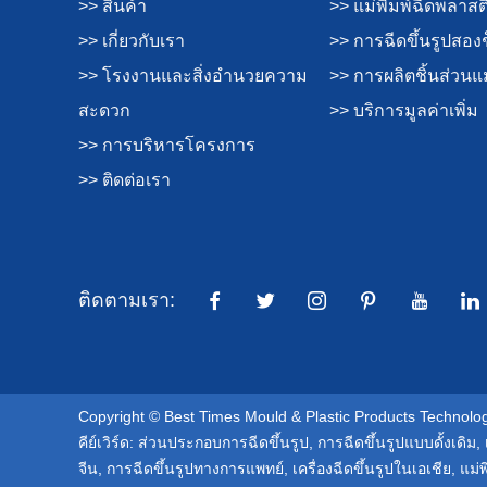
>> สินค้า
>> แม่พิมพ์ฉีดพลาสต
>> เกี่ยวกับเรา
>> การฉีดขึ้นรูปสอง
>> โรงงานและสิ่งอำนวยความ
>> การผลิตชิ้นส่วนแม
สะดวก
>> บริการมูลค่าเพิ่ม
>> การบริหารโครงการ
>> ติดต่อเรา
ติดตามเรา:
Copyright © Best Times Mould & Plastic Products Technology
คีย์เวิร์ด:
ส่วนประกอบการฉีดขึ้นรูป
,
การฉีดขึ้นรูปแบบดั้งเดิม
,
จีน
,
การฉีดขึ้นรูปทางการแพทย์
,
เครื่องฉีดขึ้นรูปในเอเชีย
,
แม่