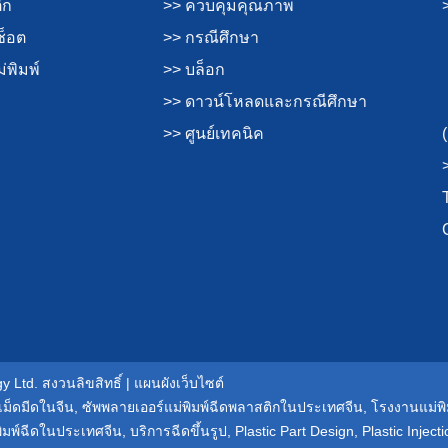
ิก
>> ควบคุมคุณภาพ
ช็อต
>> กรณีศึกษา
่พิมพ์
>> บล็อก
>> ดาวน์โหลดและกรณีศึกษา
>> ศูนย์เทคนิค
 Ltd. สงวนลิขสิทธิ์ |
แผนผังเว็บไซต์
เม็ดมีดในจีน
,
ซัพพลายเออร์แม่พิมพ์ฉีดพลาสติกในประเทศจีน
,
โรงงานแม่พ
พิมพ์ฉีดในประเทศจีน
,
บริการฉีดขึ้นรูป
,
Plastic Part Design
,
Plastic Injec